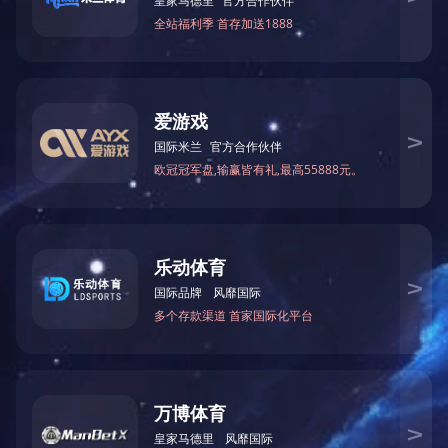
刹车装置总成
吊绳
减速箱
抽油机皮带