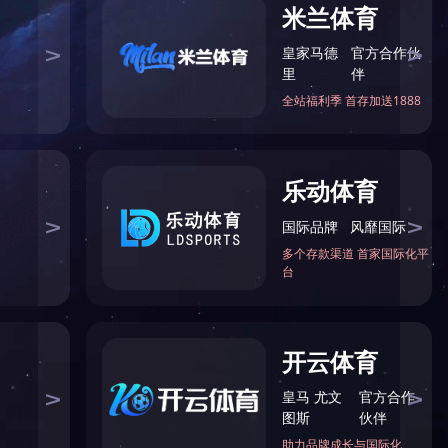
公安备案号：37052302000272
凯胜科技
技术支持：
鱼官方网站
|
华体会网页版页面登录
|
华体会平台
|