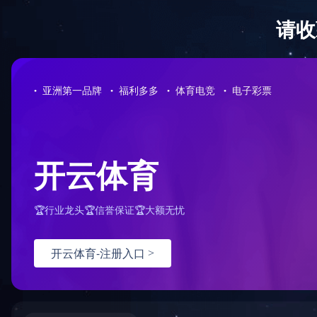
首页
>
标签：
山东
总共有 3 条记录
2017-06-01 15:19:00
·
山东
开云(中国)机械制造有限公司参加2017
1970-01-01 08:00:00
·
1970-01-01 08:00:00
·
频道总排行